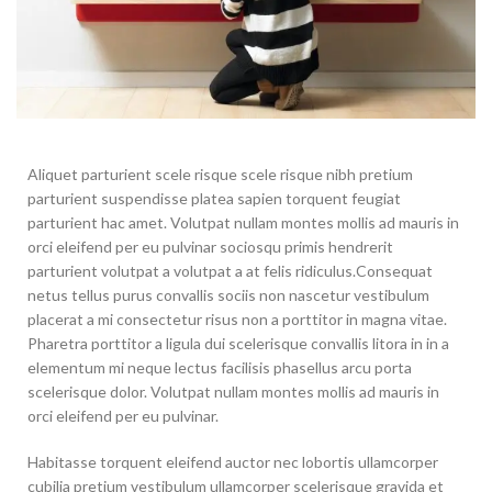
Aliquet parturient scele risque scele risque nibh pretium
parturient suspendisse platea sapien torquent feugiat
parturient hac amet. Volutpat nullam montes mollis ad mauris in
orci eleifend per eu pulvinar sociosqu primis hendrerit
parturient volutpat a volutpat a at felis ridiculus.
Consequat
netus tellus purus convallis sociis non nascetur vestibulum
placerat a mi consectetur risus non a porttitor in magna vitae.
Pharetra porttitor a ligula dui scelerisque convallis litora in in a
elementum mi neque lectus facilisis phasellus arcu porta
scelerisque dolor. Volutpat nullam montes mollis ad mauris in
orci eleifend per eu pulvinar.
Habitasse torquent eleifend auctor nec lobortis ullamcorper
cubilia pretium vestibulum ullamcorper scelerisque gravida et