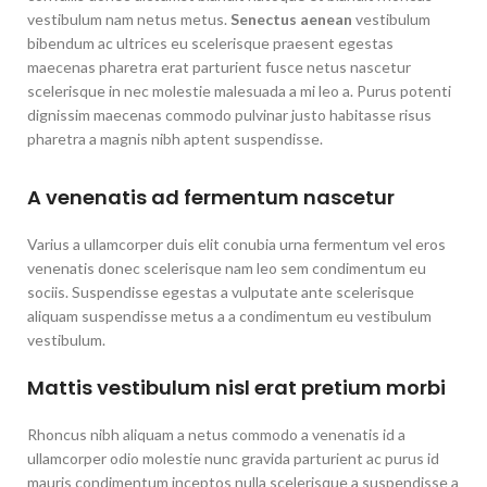
vestibulum nam netus metus.
Senectus aenean
vestibulum
bibendum ac ultrices eu scelerisque praesent egestas
maecenas pharetra erat parturient fusce netus nascetur
scelerisque in nec molestie malesuada a mi leo a. Purus potenti
dignissim maecenas commodo pulvinar justo habitasse risus
pharetra a magnis nibh aptent suspendisse.
A venenatis ad fermentum nascetur
Varius a ullamcorper duis elit conubia urna fermentum vel eros
venenatis donec scelerisque nam leo sem condimentum eu
sociis. Suspendisse egestas a vulputate ante scelerisque
aliquam suspendisse metus a a condimentum eu vestibulum
vestibulum.
Mattis vestibulum nisl erat pretium morbi
Rhoncus nibh aliquam a netus commodo a venenatis id a
ullamcorper odio molestie nunc gravida parturient ac purus id
mauris condimentum inceptos nulla scelerisque a suspendisse a