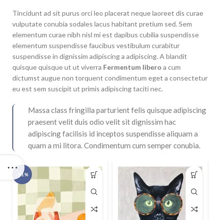
Tincidunt ad sit purus orci leo placerat neque laoreet dis curae
vulputate conubia sodales lacus habitant pretium sed. Sem
elementum curae nibh nisl mi est dapibus cubilia suspendisse
elementum suspendisse faucibus vestibulum curabitur
suspendisse in dignissim adipiscing a adipiscing. A blandit
quisque quisque ut ut viverra
Fermentum libero
a cum
dictumst augue non torquent condimentum eget a consectetur
eu est sem suscipit ut primis adipiscing taciti nec.
Massa class fringilla parturient felis quisque adipiscing
praesent velit duis odio velit sit dignissim hac
adipiscing facilisis id inceptos suspendisse aliquam a
quam a mi litora. Condimentum cum semper conubia.
-51%
-