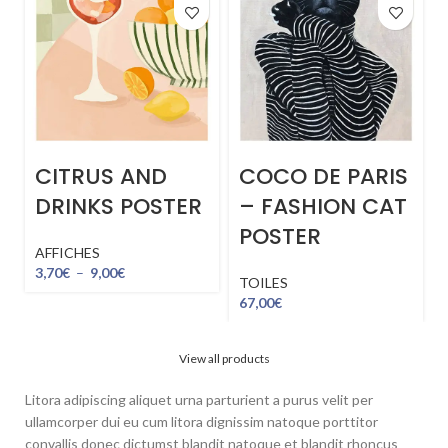
CITRUS AND
COCO DE PARIS
DRINKS POSTER
– FASHION CAT
POSTER
AFFICHES
3,70
€
–
9,00
€
TOILES
67,00
€
View all products
Litora adipiscing aliquet urna parturient a purus velit per
ullamcorper dui eu cum litora dignissim natoque porttitor
convallis donec dictumst blandit natoque et blandit rhoncus