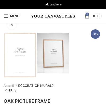
add text here
0
MENU
0,00
€
Click to enlarge
-51%
Accueil
DÉCORATION MURALE
OAK PICTURE FRAME