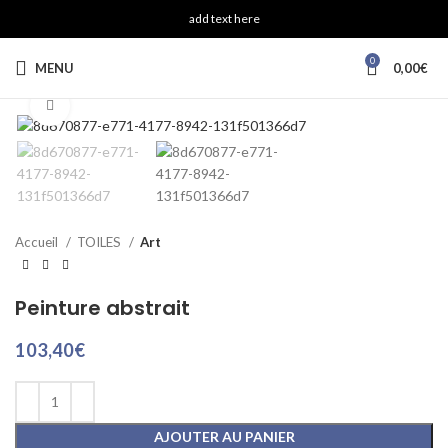
add text here
0
MENU
0,00
€
Click to enlarge
Accueil
TOILES
Art
Peinture abstrait
103,40
€
AJOUTER AU PANIER