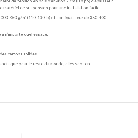
barre de tension en bois d’environ 2 cm (0,8 po) d’épaisseur,
le matériel de suspension pour une installation facile.
on 300-350 g/m² (110-130 lb) et son épaisseur de 350-400
e à n’importe quel espace.
des cartons solides.
andis que pour le reste du monde, elles sont en