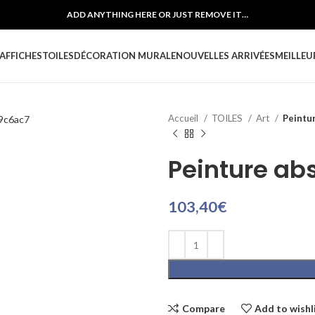
ADD ANYTHING HERE OR JUST REMOVE IT…
AFFICHES
TOILES
DÉCORATION MURALE
NOUVELLES ARRIVÉES
MEILLEU
Accueil
TOILES
Art
Peintur
Peinture abs
103,40
€
Compare
Add to wishl