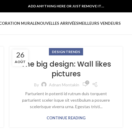
ADD ANYTHING HERE OR JUST REMOVE IT…
CORATION MURALE
NOUVELLES ARRIVÉES
MEILLEURS VENDEURS
DESIGN TRENDS
26
The big design: Wall likes
AOÛT
pictures
0
By
Adnan Montakin
Parturient in potenti id rutrum duis torquent
parturient sceler isque sit vestibulum a posuere
scelerisque viverra urna. Egestas tristi...
CONTINUE READING