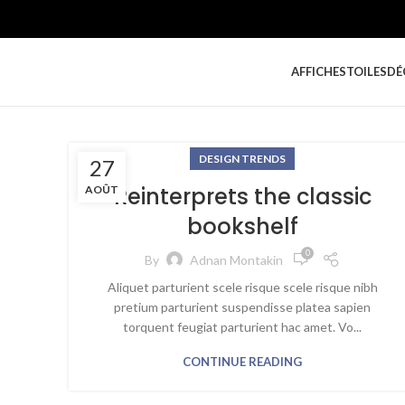
AFFICHES
TOILES
DÉ
DESIGN TRENDS
27
Reinterprets the classic
AOÛT
bookshelf
0
By
Adnan Montakin
Aliquet parturient scele risque scele risque nibh
pretium parturient suspendisse platea sapien
torquent feugiat parturient hac amet. Vo...
CONTINUE READING