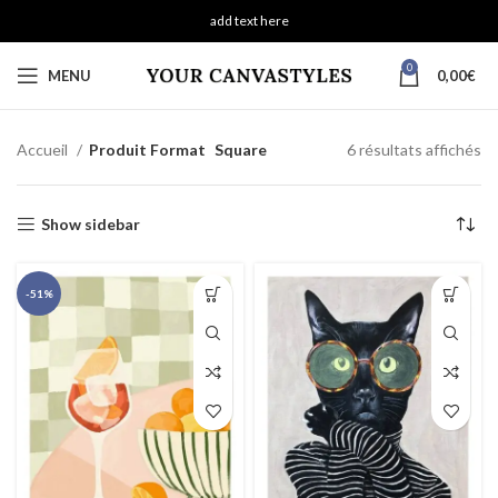
add text here
0
MENU
0,00
€
Accueil
Produit Format
Square
6 résultats affichés
Show sidebar
-51%