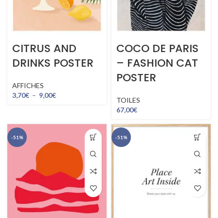
CITRUS AND
COCO DE PARIS
DRINKS POSTER
– FASHION CAT
POSTER
AFFICHES
3,70
€
–
9,00
€
TOILES
67,00
€
-51%
-51%