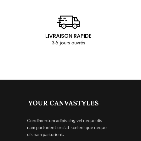
LIVRAISON RAPIDE
3-5 jours ouvrés
Condimentum adipiscing vel neque dis
nam parturient orci at scelerisque neque
dis nam parturient.