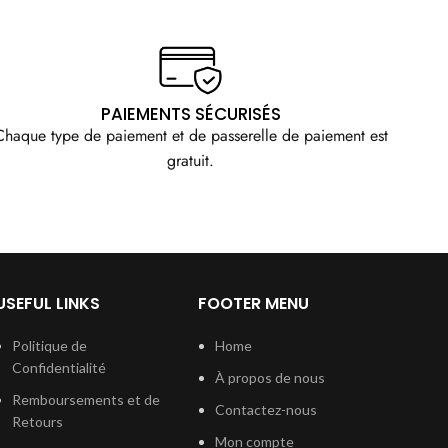
PAIEMENTS SÉCURISÉS
Chaque type de paiement et de passerelle de paiement est
gratuit.
USEFUL LINKS
FOOTER MENU
Politique de
Home
Confidentialité
À propos de nous
Remboursements et de
Contactez-nous
Retours
Mon compte